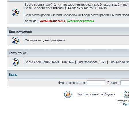
Всего посетителей:
1
, из них зарегистрированных: 0, скрытых: 0 и го
Больше всего посетителей (
16
) здесь было 25-03, 04:15
Зарегистрированные пользователи: нет зарегистрированных пользов
Легенда ::
Администраторы
,
Супермодераторы
Дни рождения
Сегодня нет дней рождения.
Статистика
Всего сообщений:
6298
| Тем:
550
| Пользователей:
172
| Новый польз
Вход
Имя пользователя:
Пароль:
Непрочитанные сообщения
Powered 
Рус